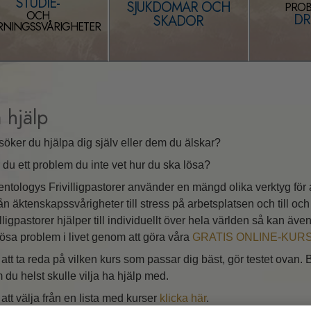
STUDIE-
SJUKDOMAR OCH
PROB
OCH
DR
SKADOR
Tillvarons dynamiker
RNINGSSVÅRIGHETER
Den emotionella tonskalan
Etik och tillstånden
Grunderna i public relations
 hjälp
Hur man löser konflikter
söker du hjälpa dig själv eller dem du älskar?
Integritet och ärlighet
 du ett problem du inte vet hur du ska lösa?
Undersökningar
entologys Frivilligpastorer använder en mängd olika verktyg för a
rån äktenskapssvårigheter till stress på arbetsplatsen och till
Äktenskap
villigpastorer hjälper till individuellt över hela världen så kan äve
 lösa problem i livet genom att göra våra
GRATIS ONLINE-KUR
Lösningar för en farlig
omgivning
 att ta reda på vilken kurs som passar dig bäst, gör testet ovan. B
 du helst skulle vilja ha hjälp med.
Targets och mål
 att välja från en lista med kurser
klicka här
.
Studieteknologin