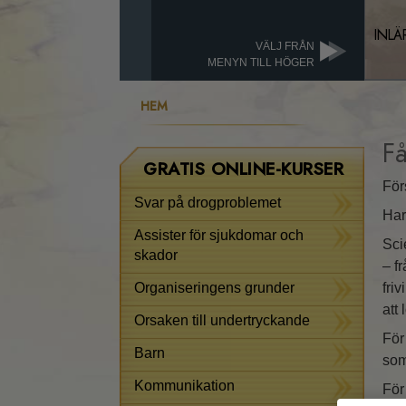
INLÄ
VÄLJ FRÅN
MENYN TILL HÖGER
HEM
Få
GRATIS ONLINE-KURSER
För
Svar på drogproblemet
Har
Assister för sjukdomar och
Sci
skador
– f
Organiseringens grunder
fri
att
Orsaken till undertryckande
För
Barn
som
Kommunikation
För