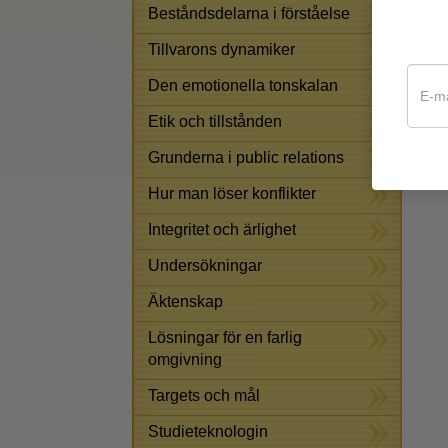
Beståndsdelarna i förståelse
Tillvarons dynamiker
Den emotionella tonskalan
Etik och tillstånden
Grunderna i public relations
Hur man löser konflikter
Integritet och ärlighet
Undersökningar
Äktenskap
Lösningar för en farlig
omgivning
Targets och mål
Studieteknologin