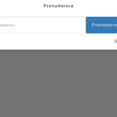
Prenumerera
Verktyg för arbetslivet
Prenumere