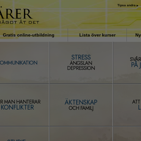
Tipsa andra
Gratis online-utbildning
Lista över kurser
Ny
Introduktion
STRESS
SVÅR
Svar på drogproblemet
KOMMUNIKATION
ÄNGSLAN
PÅ 
DEPRESSION
Assister för sjukdomar och
skador
Organiseringens grunder
ÄKTENSKAP
R MAN HANTERAR
ATT
Orsaken till undertryckande
KONFLIKTER
L
OCH FAMILJ
Barn
Kommunicera effektivt
Beståndsdelarna i förståelse