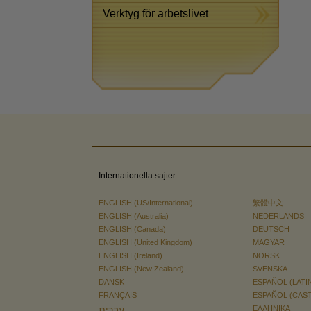
Verktyg för arbetslivet
Internationella sajter
ENGLISH (US/International)
繁體中文
ENGLISH (Australia)
NEDERLANDS
ENGLISH (Canada)
DEUTSCH
ENGLISH (United Kingdom)
MAGYAR
ENGLISH (Ireland)
NORSK
ENGLISH (New Zealand)
SVENSKA
DANSK
ESPAÑOL (LATI
FRANÇAIS
ESPAÑOL (CAS
עברית
ΕΛΛΗΝΙΚA