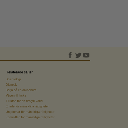
Relaterade sajter
Scientologi
Dianetik
Börja på en onlinekurs
Vägen till lycka
Till stöd för en drogfri värld
Enade för mänskliga rättigheter
Ungdomar för mänskliga rättigheter
Kommittén för mänskliga rättigheter