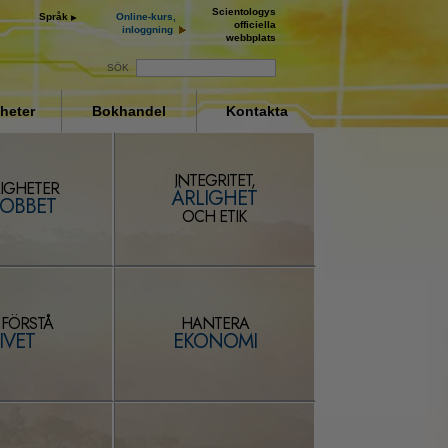
Scientologys
Språk
Online-kurs,
officiella
inloggning
webbplats
SÖK
heter
Bokhandel
Kontakta
INTEGRITET,
IGHETER
ÄRLIGHET
JOBBET
OCH ETIK
 FÖRSTÅ
HANTERA
IVET
EKONOMI