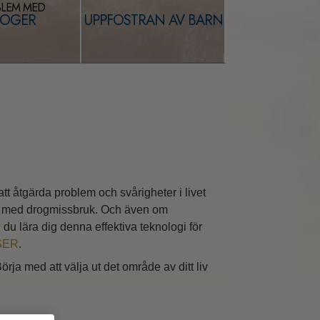
LEM MED
OGER
UPPFOSTRAN AV BARN
tt åtgärda problem och svårigheter i livet
 och med drogmissbruk. Och även om
n du lära dig denna effektiva teknologi för
SER
.
örja med att välja ut det område av ditt liv