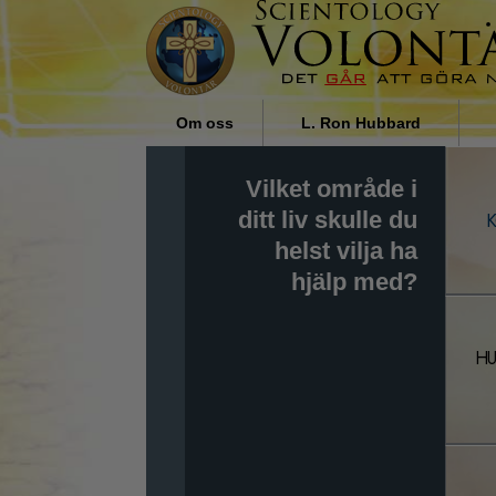
Om oss
L. Ron Hubbard
Vad för sorts personer är
Religionens inflytande i
Vilket område i
frivilligpastorer?
samhället, av L. Ron Hubbard
ditt liv skulle du
Varför vi hjälper
helst vilja ha
hjälp med?
HU