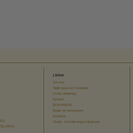
Länkar
Om oss
Hjälp sjuka och skadade
Gratis utbildning
Nyheter
BOKHANDEL
Begär ett seminarium
Kontakta
NO)
Studie- och inlärningssvårigheter
TELLANO)