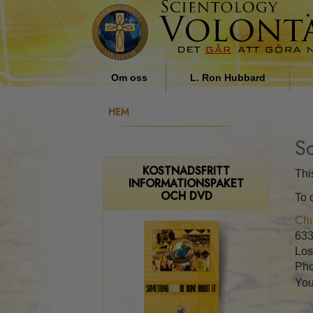
Om oss
L. Ron Hubbard
Vad för sorts personer är
Religionens inflytande i
HEM
frivilligpastorer?
samhället, av L. Ron Hubbard
Sc
Varför vi hjälper
KOSTNADSFRITT
Thi
INFORMATIONSPAKET
OCH DVD
To 
Chu
633
Los
Pho
You