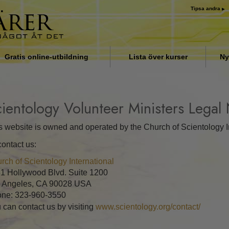
Tipsa andra
Gratis online-utbildning
Lista över kurser
Ny
Introduktion
Svar på drogproblemet
ientology Volunteer Ministers Legal
Assister för sjukdomar och
skador
s website is owned and operated by the Church of Scientology In
contact us:
Organiseringens grunder
rch of Scientology International
Orsaken till undertryckande
1 Hollywood Blvd. Suite 1200
 Angeles, CA 90028 USA
Barn
ne: 323-960-3550
Kommunicera effektivt
 can contact us by visiting
www.scientology.org/contact/
Beståndsdelarna i förståelse