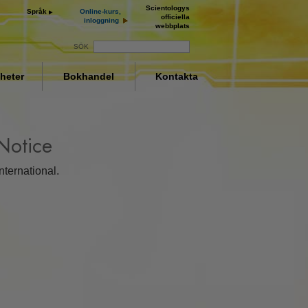
Scientologys
Språk
Online-kurs,
officiella
inloggning
webbplats
SÖK
heter
Bokhandel
Kontakta
 Notice
ternational.