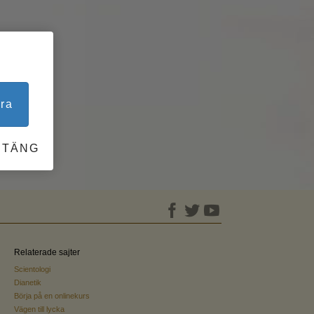
ra
STÄNG
Relaterade sajter
Scientologi
Dianetik
Börja på en onlinekurs
Vägen till lycka