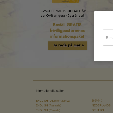
OAVSETT VAD PROBLEMET ÄR ...
det GÅR att göra något åt det!
Beställ GRATIS
frivilligpastorernas
informationspaket
Ta reda på mer »
Internationella sajter
ENGLISH (US/International)
繁體中文
ENGLISH (Australia)
NEDERLANDS
ENGLISH (Canada)
DEUTSCH