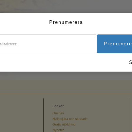
Tillvarons dynamiker
Den emotionella tonskalan
Prenumerera
Etik och tillstånden
Prenumere
Grunderna i public relations
Hur man löser konflikter
Integritet och ärlighet
Undersökningar
Äktenskap
Lösningar för en farlig
omgivning
Länkar
Om oss
Targets och mål
Hjälp sjuka och skadade
Gratis utbildning
Studieteknologin
Nyheter