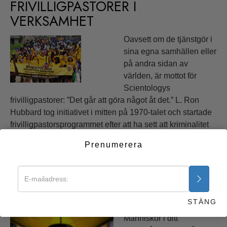
FRIVILLIGPASTORER I
VERKSAMHET
Oavsett om de tjänstgör i
sina egna samhällen eller
på andra sidan av
världen, är mottot för
Scientologys
frivilligpastorer: ”Det går att göra något åt det.” L. Ron
Hubbard tog initiativet i mitten på 1970-talet och startade
frivilligpastorsprogrammet efter att ha sett att kriminalitet
och våld i samhället ökade i proportion till att det religiösa
Prenumerera
inflytandet avtog.
Ta reda på mer >>
BEGÄR ETT SEMINARIUM
STÄNG
Människor i ditt