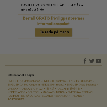
OAVSETT VAD PROBLEMET ÄR ... det GÅR att
göra något åt det!
Beställ GRATIS frivilligpastorernas
informationspaket
Ta reda på mer »
Internationella sajter
ENGLISH (US/International)
ENGLISH (Australia)
ENGLISH (Canada)
ENGLISH (United Kingdom)
ENGLISH (Ireland)
ENGLISH (New Zealand)
עברית
DANSK
FRANÇAIS
日本語
РУССКИЙ
繁體中文
NEDERLANDS
DEUTSCH
MAGYAR
NORSK
SVENSKA
ESPAÑOL
(LATINO)
ESPAÑOL (CASTELLANO)
ΕΛΛΗΝΙΚA
ITALIANO
PORTUGUÊS