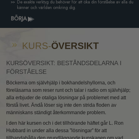
De exakta verktyg du behöver för att öka din förståelse av alla du
känner och världen omkring dig.
BÖRJA
KURS-
ÖVERSIKT
KURSÖVERSIKT: BESTÅNDSDELARNA I
FÖRSTÅELSE
Böckerna om självhjälp i bokhandelshyllorna, och
föreläsarna som reser runt och talar i radio om självhjälp;
alla erbjuder de otaliga lösningar på problemet med att
förstå livet. Ändå löser sig inte den strida floden av
människans ständigt återkommande problem.
I den här kursen och i det tillhörande häftet går L. Ron
Hubbard in under alla dessa ”lösningar” för att
tillhandahålla den grundläggande kunskapen om vad