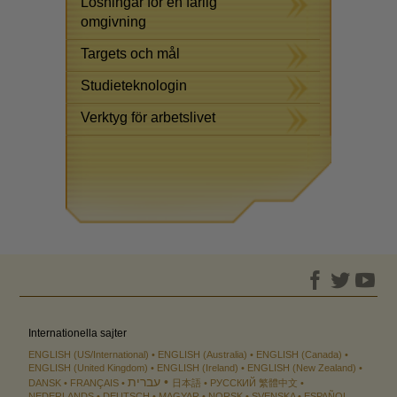
Lösningar för en farlig
omgivning
Targets och mål
Studieteknologin
Verktyg för arbetslivet
Internationella sajter
ENGLISH (US/International)
ENGLISH (Australia)
ENGLISH (Canada)
ENGLISH (United Kingdom)
ENGLISH (Ireland)
ENGLISH (New Zealand)
עברית
DANSK
FRANÇAIS
日本語
РУССКИЙ
繁體中文
NEDERLANDS
DEUTSCH
MAGYAR
NORSK
SVENSKA
ESPAÑOL