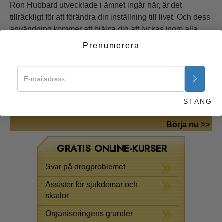
Ron Hubbard utvecklade i ämnet ingår här, är det
tillräckligt för att förändra din inställning till livet. Och dess
användning kommer att hjälpa dig att lyckas inom alla
områden av mänsklig verksamhet.
Prenumerera
Om brist på förståelse faktiskt är källan till människans
problem, föreställ dig då hennes potential utan det
hindret. Miljontals människor som använder de här
kunskaperna når höjder de tidigare bara drömt om – och
STÄNG
hjälper framgångsrikt andra att göra detsamma.
Börja nu >>
GRATIS ONLINE-KURSER
Svar på drogproblemet
Assister för sjukdomar och
skador
Organiseringens grunder