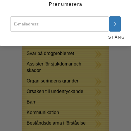
innehåller ändå grunder som du kan använda för att
Prenumerera
studera mer effektivt. Med denna metod kan du lära dig
vilket ämne som helst, och så kan även andra.
Börja nu >>
STÄNG
GRATIS ONLINE-KURSER
Svar på drogproblemet
Assister för sjukdomar och
skador
Organiseringens grunder
Orsaken till undertryckande
Barn
Kommunikation
Beståndsdelarna i förståelse