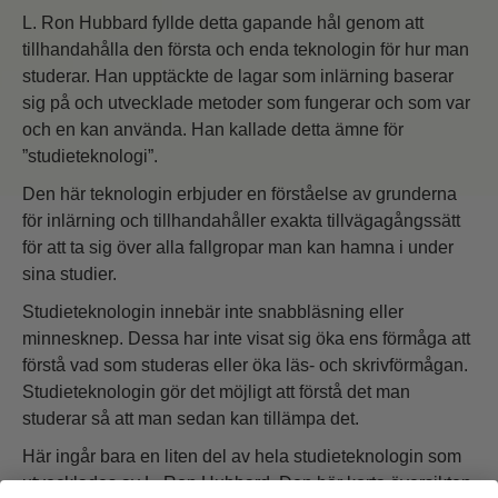
L. Ron Hubbard fyllde detta gapande hål genom att
tillhandahålla den första och enda teknologin för hur man
studerar. Han upptäckte de lagar som inlärning baserar
sig på och utvecklade metoder som fungerar och som var
och en kan använda. Han kallade detta ämne för
”studieteknologi”.
Den här teknologin erbjuder en förståelse av grunderna
för inlärning och tillhandahåller exakta tillvägagångssätt
för att ta sig över alla fallgropar man kan hamna i under
sina studier.
Studieteknologin innebär inte snabbläsning eller
minnesknep. Dessa har inte visat sig öka ens förmåga att
förstå vad som studeras eller öka läs- och skrivförmågan.
Studieteknologin gör det möjligt att förstå det man
studerar så att man sedan kan tillämpa det.
Här ingår bara en liten del av hela studieteknologin som
utvecklades av L. Ron Hubbard. Den här korta översikten