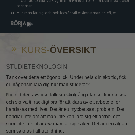
– och de exakta verktyg man använder för att få bukt med dessa
barriärer.
Hur man lär sig och helt förstår vilket ämne man än väljer.
BÖRJA
KURS-
ÖVERSIKT
STUDIETEKNOLOGIN
Tänk över detta ett ögonblick: Under hela din skoltid, fick
du någonsin lära dig hur man studerar?
Nu för tiden avslutar folk sin skolgång utan att kunna läsa
och skriva tillräckligt bra för att klara av ett arbete eller
handskas med livet. Det är ett mycket stort problem. Det
handlar inte om att man inte kan lära sig ett ämne; det
som inte lärs ut är
hur
man lär sig saker. Det är den åtgärd
som saknas i all utbildning.