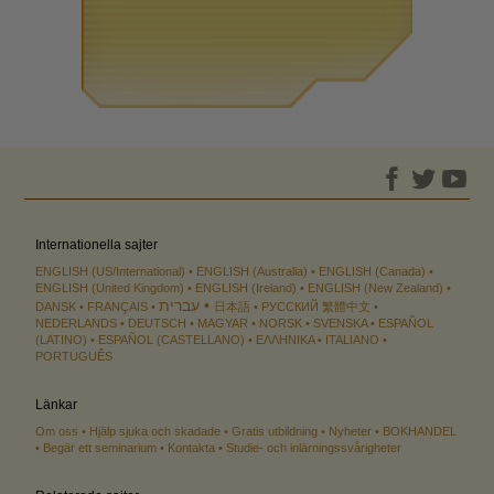
Internationella sajter
ENGLISH (US/International)
ENGLISH (Australia)
ENGLISH (Canada)
ENGLISH (United Kingdom)
ENGLISH (Ireland)
ENGLISH (New Zealand)
עברית
DANSK
FRANÇAIS
日本語
РУССКИЙ
繁體中文
NEDERLANDS
DEUTSCH
MAGYAR
NORSK
SVENSKA
ESPAÑOL
(LATINO)
ESPAÑOL (CASTELLANO)
ΕΛΛΗΝΙΚA
ITALIANO
PORTUGUÊS
Länkar
Om oss
Hjälp sjuka och skadade
Gratis utbildning
Nyheter
BOKHANDEL
Begär ett seminarium
Kontakta
Studie- och inlärningssvårigheter