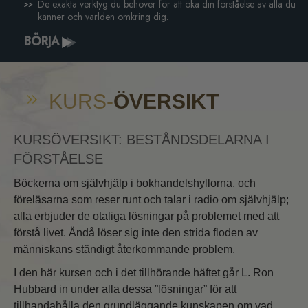
De exakta verktyg du behöver för att öka din förståelse av alla du
känner och världen omkring dig.
BÖRJA
KURS-
ÖVERSIKT
KURSÖVERSIKT: BESTÅNDSDELARNA I
FÖRSTÅELSE
Böckerna om självhjälp i bokhandelshyllorna, och
föreläsarna som reser runt och talar i radio om självhjälp;
alla erbjuder de otaliga lösningar på problemet med att
förstå livet. Ändå löser sig inte den strida floden av
människans ständigt återkommande problem.
I den här kursen och i det tillhörande häftet går L. Ron
Hubbard in under alla dessa ”lösningar” för att
tillhandahålla den grundläggande kunskapen om vad