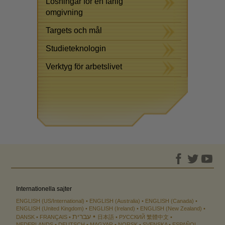
Lösningar för en farlig
omgivning
Targets och mål
Studieteknologin
Verktyg för arbetslivet
Internationella sajter
ENGLISH (US/International)
ENGLISH (Australia)
ENGLISH (Canada)
ENGLISH (United Kingdom)
ENGLISH (Ireland)
ENGLISH (New Zealand)
עברית
DANSK
FRANÇAIS
日本語
РУССКИЙ
繁體中文
NEDERLANDS
DEUTSCH
MAGYAR
NORSK
SVENSKA
ESPAÑOL