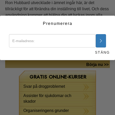
Ron Hubbard utvecklade i ämnet ingår här, är det
tillräckligt för att förändra din inställning till livet. Och dess
användning kommer att hjälpa dig att lyckas inom alla
områden av mänsklig verksamhet.
Prenumerera
Om brist på förståelse faktiskt är källan till människans
problem, föreställ dig då hennes potential utan det
hindret. Miljontals människor som använder de här
kunskaperna når höjder de tidigare bara drömt om – och
STÄNG
hjälper framgångsrikt andra att göra detsamma.
Börja nu >>
GRATIS ONLINE-KURSER
Svar på drogproblemet
Assister för sjukdomar och
skador
Organiseringens grunder