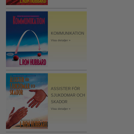
KOMMUNIKATION
Visa detaljer »
ASSISTER FÖR
SJUKDOMAR OCH
SKADOR
Visa detaljer »