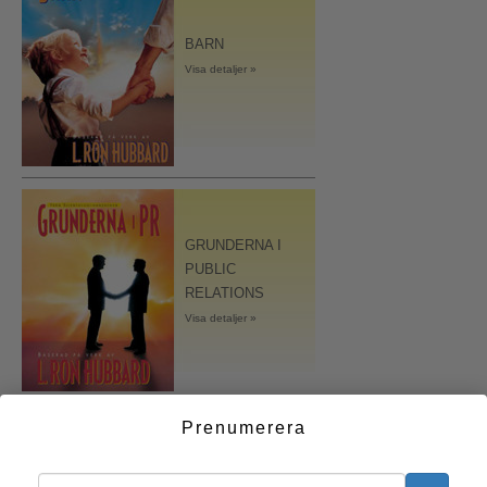
BARN
Visa detaljer »
GRUNDERNA I
PUBLIC
RELATIONS
Visa detaljer »
Prenumerera
ORGANISERINGENS