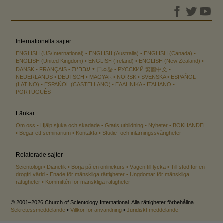
Internationella sajter
ENGLISH (US/International)
ENGLISH (Australia)
ENGLISH (Canada)
ENGLISH (United Kingdom)
ENGLISH (Ireland)
ENGLISH (New Zealand)
עברית
DANSK
FRANÇAIS
日本語
РУССКИЙ
繁體中文
NEDERLANDS
DEUTSCH
MAGYAR
NORSK
SVENSKA
ESPAÑOL
(LATINO)
ESPAÑOL (CASTELLANO)
ΕΛΛΗΝΙΚA
ITALIANO
PORTUGUÊS
Länkar
Om oss
Hjälp sjuka och skadade
Gratis utbildning
Nyheter
BOKHANDEL
Begär ett seminarium
Kontakta
Studie- och inlärningssvårigheter
Relaterade sajter
Scientologi
Dianetik
Börja på en onlinekurs
Vägen till lycka
Till stöd för en
drogfri värld
Enade för mänskliga rättigheter
Ungdomar för mänskliga
rättigheter
Kommittén för mänskliga rättigheter
© 2001–2026 Church of Scientology International. Alla rättigheter förbehållna.
Sekretessmeddelande
•
Villkor för användning
•
Juridiskt meddelande