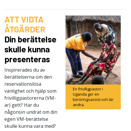
ATT VIDTA
ÅTGÄRDER
Din berättelse
skulle kunna
presenteras
Inspirerades du av
berättelserna om den
reservationslösa
En frivilligpastor i
vänlighet och hjälp som
Uganda ger en
frivilligpastorerna (VM-
beröringsassist och lär
ar) gett? Har du
andra.
någonsin undrat om din
egen VM-berättelse
skulle kunna vara med?