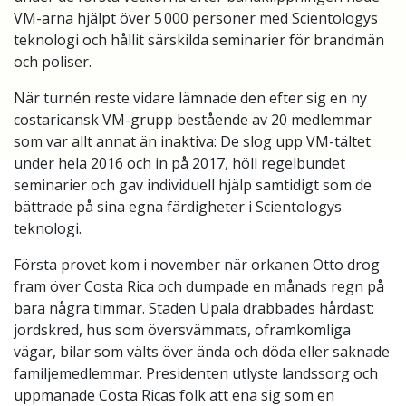
VM-arna hjälpt över 5 000 personer med Scientologys
teknologi och hållit särskilda seminarier för brandmän
och poliser.
När turnén reste vidare lämnade den efter sig en ny
costaricansk VM-grupp bestående av 20 medlemmar
som var allt annat än inaktiva: De slog upp VM-tältet
under hela 2016 och in på 2017, höll regelbundet
seminarier och gav individuell hjälp samtidigt som de
bättrade på sina egna färdigheter i Scientologys
teknologi.
Första provet kom i november när orkanen Otto drog
fram över Costa Rica och dumpade en månads regn på
bara några timmar. Staden Upala drabbades hårdast:
jordskred, hus som översvämmats, oframkomliga
vägar, bilar som välts över ända och döda eller saknade
familjemedlemmar. Presidenten utlyste landssorg och
uppmanade Costa Ricas folk att ena sig som en