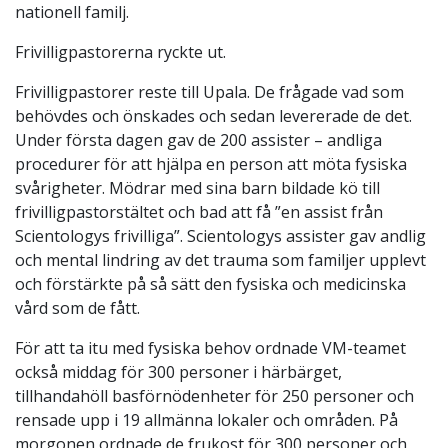
nationell familj.
Frivilligpastorerna ryckte ut.
Frivilligpastorer reste till Upala. De frågade vad som
behövdes och önskades och sedan levererade de det.
Under första dagen gav de 200 assister – andliga
procedurer för att hjälpa en person att möta fysiska
svårigheter. Mödrar med sina barn bildade kö till
frivilligpastorstältet och bad att få ”en assist från
Scientologys frivilliga”. Scientologys assister gav andlig
och mental lindring av det trauma som familjer upplevt
och förstärkte på så sätt den fysiska och medicinska
vård som de fått.
För att ta itu med fysiska behov ordnade VM-teamet
också middag för 300 personer i härbärget,
tillhandahöll basförnödenheter för 250 personer och
rensade upp i 19 allmänna lokaler och områden. På
morgonen ordnade de frukost för 300 personer och