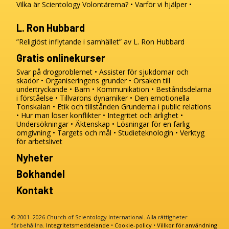
Vilka är Scientology Volontärerna?
Varför vi hjälper
L. Ron Hubbard
”Religiöst inflytande i samhället” av L. Ron Hubbard
Gratis onlinekurser
Svar på drogproblemet
Assister för sjukdomar och
skador
Organiseringens grunder
Orsaken till
undertryckande
Barn
Kommunikation
Beståndsdelarna
i förståelse
Tillvarons dynamiker
Den emotionella
Tonskalan
Etik och tillstånden
Grunderna i public relations
Hur man löser konflikter
Integritet och ärlighet
Undersökningar
Äktenskap
Lösningar för en farlig
omgivning
Targets och mål
Studieteknologin
Verktyg
för arbetslivet
Nyheter
Bokhandel
Kontakt
© 2001–2026 Church of Scientology International. Alla rättigheter
förbehållna.
Integritetsmeddelande
•
Cookie-policy
•
Villkor för användning