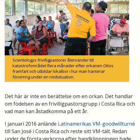
Scientologys frivilligpastorer återvänder till
katastrofområdet flera månader efter orkanen Ottos
framfart och utbildar lokalbor i hur man hanterar
förvirring under en nödsituation.
Det här är inte en berättelse om en orkan. Det handlar
om födelsen av en frivilligpastorsgrupp i Costa Rica och
vad man kan åstadkomma på ett år.
I januari 2016 anlände
Latinamerikas VM-goodwillturné
till San José i Costa Rica och reste sitt VM-tält. Redan
under de första veckorna efter bandklippningen hade