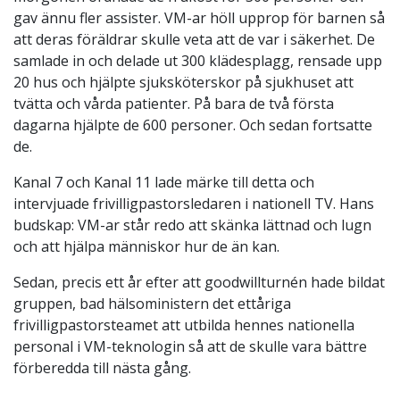
gav ännu fler assister. VM-ar höll upprop för barnen så
att deras föräldrar skulle veta att de var i säkerhet. De
samlade in och delade ut 300 klädesplagg, rensade upp
20 hus och hjälpte sjuksköterskor på sjukhuset att
tvätta och vårda patienter. På bara de två första
dagarna hjälpte de 600 personer. Och sedan fortsatte
de.
Kanal 7 och Kanal 11 lade märke till detta och
intervjuade frivilligpastorsledaren i nationell TV. Hans
budskap: VM-ar står redo att skänka lättnad och lugn
och att hjälpa människor hur de än kan.
Sedan, precis ett år efter att goodwillturnén hade bildat
gruppen, bad hälsoministern det ettåriga
frivilligpastorsteamet att utbilda hennes nationella
personal i VM-teknologin så att de skulle vara bättre
förberedda till nästa gång.