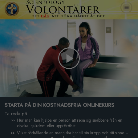
Play
Video
STARTA PÅ DIN KOSTNADSFRIA ONLINEKURS
Ta reda på:
Hur man kan hjälpa en person att repa sig snabbare från en
olycka, sjukdom eller upprördhet.
Vilket förhållande en människa har till sin kropp och sitt sinne –