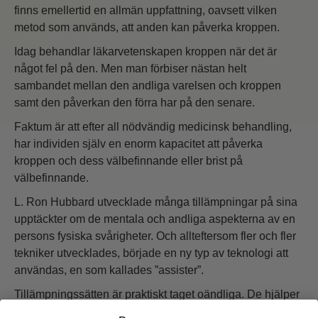
finns emellertid en allmän uppfattning, oavsett vilken
metod som används, att anden kan påverka kroppen.
Idag behandlar läkarvetenskapen kroppen när det är
något fel på den. Men man förbiser nästan helt
sambandet mellan den andliga varelsen och kroppen
samt den påverkan den förra har på den senare.
Faktum är att efter all nödvändig medicinsk behandling,
har individen själv en enorm kapacitet att påverka
kroppen och dess välbefinnande eller brist på
välbefinnande.
L. Ron Hubbard utvecklade många tillämpningar på sina
upptäckter om de mentala och andliga aspekterna av en
persons fysiska svårigheter. Och allteftersom fler och fler
tekniker utvecklades, började en ny typ av teknologi att
användas, en som kallades ”assister”.
Tillämpningssätten är praktiskt taget oändliga. De hjälper
alltid och resultaten är ofta mirakulösa. Idag finns det