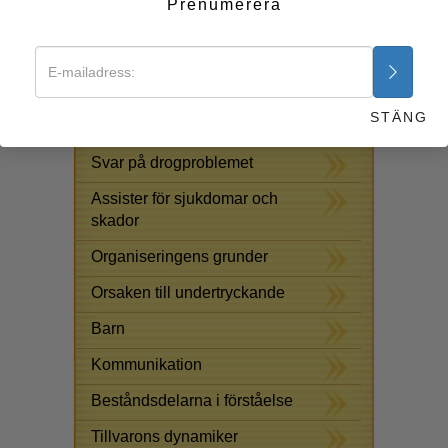
Prenumerera
massor av assister för många olika tillstånd och flera av
de viktigaste och mest använda finns i det här häftet.
Börja nu >>
STÄNG
GRATIS ONLINE-KURSER
Svar på drogproblemet
Assister för sjukdomar och
skador
Organiseringens grunder
Orsaken till undertryckande
Barn
Kommunikation
Beståndsdelarna i förståelse
Tillvarons dynamiker