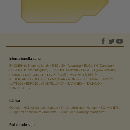
Internationella sajter
ENGLISH (US/International)
ENGLISH (Australia)
ENGLISH (Canada)
ENGLISH (United Kingdom)
ENGLISH (Ireland)
ENGLISH (New Zealand)
עברית
DANSK
FRANÇAIS
日本語
РУССКИЙ
繁體中文
NEDERLANDS
DEUTSCH
MAGYAR
NORSK
SVENSKA
ESPAÑOL
(LATINO)
ESPAÑOL (CASTELLANO)
ΕΛΛΗΝΙΚA
ITALIANO
PORTUGUÊS
Länkar
Om oss
Hjälp sjuka och skadade
Gratis utbildning
Nyheter
BOKHANDEL
Begär ett seminarium
Kontakta
Studie- och inlärningssvårigheter
Relaterade sajter