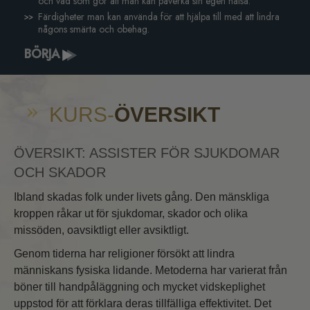
och vad som gör att man kan påverka sin egen hälsa.
Färdigheter man kan använda för att hjälpa till med att lindra
någons smärta och obehag.
BÖRJA
KURS-
ÖVERSIKT
ÖVERSIKT: ASSISTER FÖR SJUKDOMAR
OCH SKADOR
Ibland skadas folk under livets gång. Den mänskliga
kroppen råkar ut för sjukdomar, skador och olika
missöden, oavsiktligt eller avsiktligt.
Genom tiderna har religioner försökt att lindra
människans fysiska lidande. Metoderna har varierat från
böner till handpåläggning och mycket vidskeplighet
uppstod för att förklara deras tillfälliga effektivitet. Det