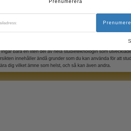
 och en kan använda. Han kallade detta ämne för ”studieteknolog
Prenumerera
Verktyg för arbetslivet
 här teknologin erbjuder en förståelse av grunderna för inlärnin
lvägagångssätt för att ta sig över alla fallgropar man kan hamna i 
Prenumere
dieteknologin innebär inte snabbläsning eller minnesknep. Dessa
stå vad som studeras eller öka läs- och skrivförmågan. Studietekn
derar så att man sedan kan tillämpa det.
 ingår bara en liten del av hela studieteknologin som utveckla
rsikten innehåller ändå grunder som du kan använda för att stu
lära dig vilket ämne som helst, och så kan även andra.