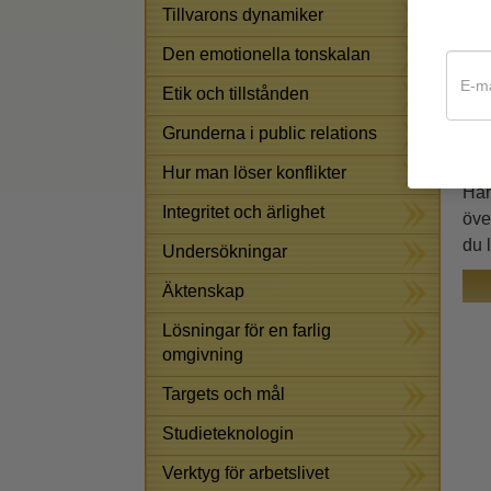
var
Tillvarons dynamiker
Den
Den emotionella tonskalan
til
Etik och tillstånden
Stu
för
Grunderna i public relations
stu
Hur man löser konflikter
Här
Integritet och ärlighet
öve
du 
Undersökningar
Äktenskap
Lösningar för en farlig
omgivning
Targets och mål
Studieteknologin
Verktyg för arbetslivet