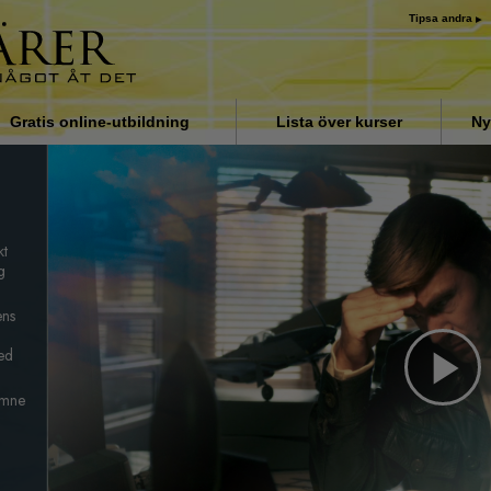
Tipsa andra
Gratis online-utbildning
Lista över kurser
Ny
Introduktion
Svar på drogproblemet
kt
Assister för sjukdomar och
skador
g
Organiseringens grunder
ens
med
Orsaken till undertryckande
Pl
Barn
 ämne
Kommunicera effektivt
Vi
Beståndsdelarna i förståelse