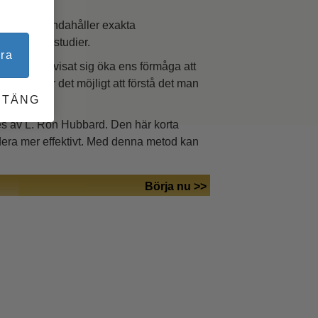
i”.
g och tillhandahåller exakta
under sina studier.
ra
 har inte visat sig öka ens förmåga att
ologin gör det möjligt att förstå det man
STÄNG
des av L. Ron Hubbard. Den här korta
dera mer effektivt. Med denna metod kan
Börja nu >>