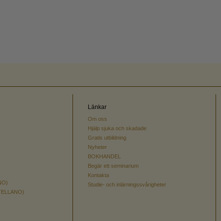
Länkar
Om oss
Hjälp sjuka och skadade
Gratis utbildning
Nyheter
BOKHANDEL
Begär ett seminarium
Kontakta
NO)
Studie- och inlärningssvårigheter
TELLANO)