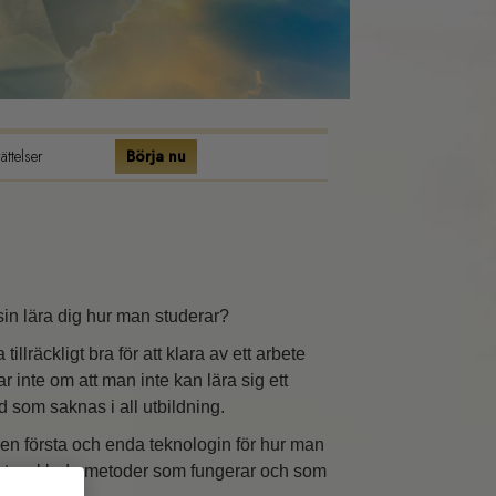
ttelser
Börja nu
sin lära dig hur man studerar?
illräckligt bra för att klara av ett arbete
r inte om att man inte kan lära sig ett
d som saknas i all utbildning.
en första och enda teknologin för hur man
h utvecklade metoder som fungerar och som