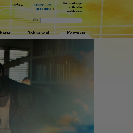
Scientologys
Språk
Online-kurs,
officiella
inloggning
webbplats
SÖK
heter
Bokhandel
Kontakta
ay
deo