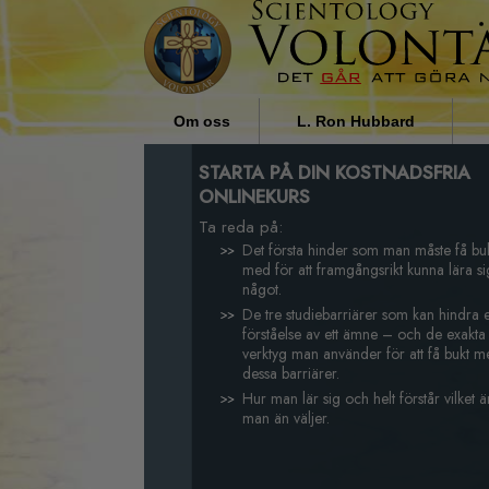
Om oss
L. Ron Hubbard
Vad för sorts personer är
Religionens inflytande i
STARTA PÅ DIN KOSTNADSFRIA
frivilligpastorer?
samhället, av L. Ron Hubbard
ONLINEKURS
Ta reda på:
Varför vi hjälper
Det första hinder som man måste få bu
med för att framgångsrikt kunna lära si
något.
De tre studiebarriärer som kan hindra 
förståelse av ett ämne – och de exakta
verktyg man använder för att få bukt 
dessa barriärer.
Hur man lär sig och helt förstår vilket
man än väljer.