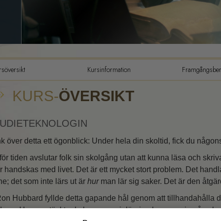
Tillvarons dynamiker
Den emotionella tonskalan
Etik och tillstånden
rsöversikt
Kursinformation
Framgångsberä
Grunderna i public relations
KURS-
ÖVERSIKT
Hur man löser konflikter
Integritet och ärlighet
UDIETEKNOLOGIN
Undersökningar
k över detta ett ögonblick: Under hela din skoltid, fick du någon
Äktenskap
för tiden avslutar folk sin skolgång utan att kunna läsa och skriva t
er handskas med livet. Det är ett mycket stort problem. Det handla
Lösningar för en farlig
omgivning
e; det som inte lärs ut är
hur
man lär sig saker. Det är den åtgär
Targets och mål
Ron Hubbard fyllde detta gapande hål genom att tillhandahålla d
derar. Han upptäckte de lagar som inlärning baserar sig på oc
Studieteknologin