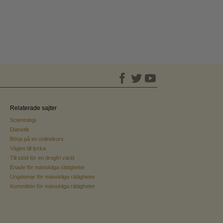
Relaterade sajter
Scientologi
Dianetik
Börja på en onlinekurs
Vägen till lycka
Till stöd för en drogfri värld
Enade för mänskliga rättigheter
Ungdomar för mänskliga rättigheter
Kommittén för mänskliga rättigheter