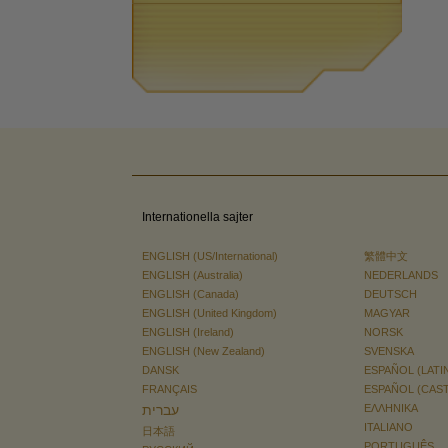
Internationella sajter
ENGLISH (US/International)
繁體中文
ENGLISH (Australia)
NEDERLANDS
ENGLISH (Canada)
DEUTSCH
ENGLISH (United Kingdom)
MAGYAR
ENGLISH (Ireland)
NORSK
ENGLISH (New Zealand)
SVENSKA
DANSK
ESPAÑOL (LATI
FRANÇAIS
ESPAÑOL (CAS
עברית
ΕΛΛΗΝΙΚA
ITALIANO
日本語
PORTUGUÊS