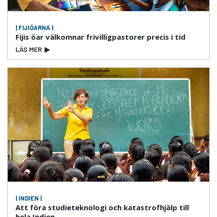
| FIJIÖARNA |
Fijis öar välkomnar frivilligpastorer precis i tid
LÄS MER
▶
| INDIEN |
Att föra studieteknologi och katastrofhjälp till
hela Indien