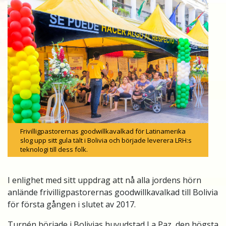
Frivilligpastorernas goodwillkavalkad för Latinamerika
slog upp sitt gula tält i Bolivia och började leverera LRH:s
teknologi till dess folk.
I enlighet med sitt uppdrag att nå alla jordens hörn
anlände frivilligpastorernas goodwillkavalkad till Bolivia
för första gången i slutet av 2017.
Turnén började i Bolivias huvudstad La Paz, den högsta