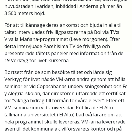
huvudstaden i världen, inbäddad i Anderna på mer än
3 500 meters höjd.
För att tillkännage deras ankomst och bjuda in alla till
tältet intervjuades frivilligpastorerna på Bolivia TV:s
Viva la Mañana-programmet (Leve morgonen).
Efter
detta intervjuade Paceñisima TV de frivilliga och
presenterade tältets paneler med information från de
19 Verktyg för livet-kurserna.
Bortsett från de som besökte tältet och lärde sig
Verktyg för livet nådde VM-arna andra genom att hålla
seminarier vid Copacabanas undervisningsenhet och Fe
y Alegría-skolan, där direktören utfärdade ett certifikat
för ”viktiga bidrag till förmån för våra elever”. Efter ett
VM-seminarium vid Universidad Pública de El Alto
(allmänna universitetet i El Alto) bad två lärare om att
hela programmet skulle levereras. VM-arna levererade
även till det kommunala civilförsvarets kontor och på