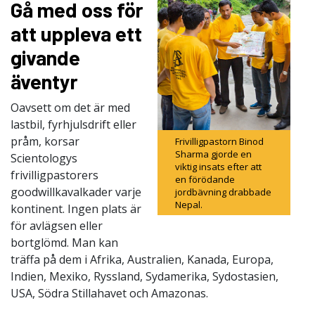
Gå med oss för
att uppleva ett
givande
äventyr
Oavsett om det är med
lastbil, fyrhjulsdrift eller
pråm, korsar
Frivilligpastorn Binod
Sharma gjorde en
Scientologys
viktig insats efter att
frivilligpastorers
en förödande
goodwillkavalkader varje
jordbävning drabbade
Nepal.
kontinent. Ingen plats är
för avlägsen eller
bortglömd. Man kan
träffa på dem i Afrika, Australien, Kanada, Europa,
Indien, Mexiko, Ryssland, Sydamerika, Sydostasien,
USA, Södra Stillahavet och Amazonas.