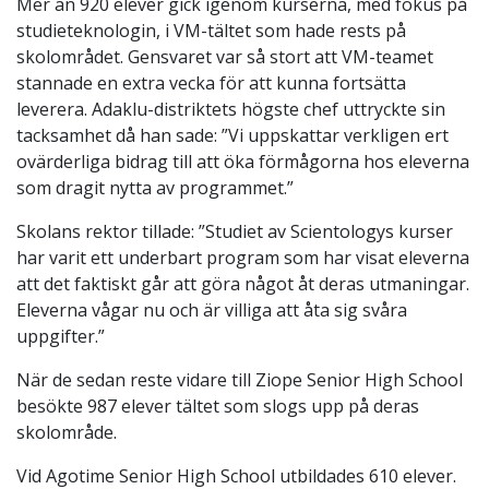
Mer än 920 elever gick igenom kurserna, med fokus på
studieteknologin, i VM-tältet som hade rests på
skolområdet. Gensvaret var så stort att VM-teamet
stannade en extra vecka för att kunna fortsätta
leverera. Adaklu-distriktets högste chef uttryckte sin
tacksamhet då han sade: ”Vi uppskattar verkligen ert
ovärderliga bidrag till att öka förmågorna hos eleverna
som dragit nytta av programmet.”
Skolans rektor tillade: ”Studiet av Scientologys kurser
har varit ett underbart program som har visat eleverna
att det faktiskt går att göra något åt deras utmaningar.
Eleverna vågar nu och är villiga att åta sig svåra
uppgifter.”
När de sedan reste vidare till Ziope Senior High School
besökte 987 elever tältet som slogs upp på deras
skolområde.
Vid Agotime Senior High School utbildades 610 elever.