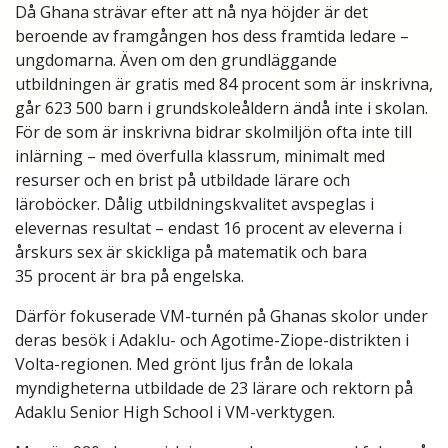
Då Ghana strävar efter att nå nya höjder är det
beroende av framgången hos dess framtida ledare –
ungdomarna. Även om den grundläggande
utbildningen är gratis med 84 procent som är inskrivna,
går 623 500 barn i grundskoleåldern ändå inte i skolan.
För de som är inskrivna bidrar skolmiljön ofta inte till
inlärning – med överfulla klassrum, minimalt med
resurser och en brist på utbildade lärare och
läroböcker. Dålig utbildningskvalitet avspeglas i
elevernas resultat – endast 16 procent av eleverna i
årskurs sex är skickliga på matematik och bara
35 procent är bra på engelska.
Därför fokuserade VM-turnén på Ghanas skolor under
deras besök i Adaklu- och Agotime-Ziope-distrikten i
Volta-regionen. Med grönt ljus från de lokala
myndigheterna utbildade de 23 lärare och rektorn på
Adaklu Senior High School i VM-verktygen.