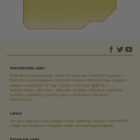
Internationella sajter
ENGLISH (US/International)
ENGLISH (Australia)
ENGLISH (Canada)
ENGLISH (United Kingdom)
ENGLISH (Ireland)
ENGLISH (New Zealand)
עברית
DANSK
FRANÇAIS
日本語
РУССКИЙ
繁體中文
NEDERLANDS
DEUTSCH
MAGYAR
NORSK
SVENSKA
ESPAÑOL
(LATINO)
ESPAÑOL (CASTELLANO)
ΕΛΛΗΝΙΚA
ITALIANO
PORTUGUÊS
Länkar
Om oss
Hjälp sjuka och skadade
Gratis utbildning
Nyheter
BOKHANDEL
Begär ett seminarium
Kontakta
Studie- och inlärningssvårigheter
Relaterade sajter