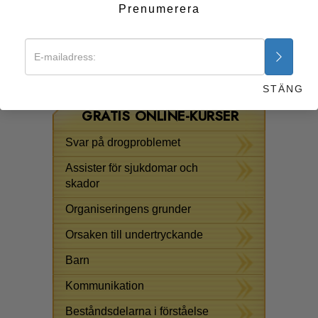
Varför en del organisationer är mindre efter en
Prenumerera
kris, och botemedlet för denna situation
Hur man behåller en viktig och inflytelserik
ställning
Börja nu >>
STÄNG
GRATIS ONLINE-KURSER
Svar på drogproblemet
Assister för sjukdomar och
skador
Organiseringens grunder
Orsaken till undertryckande
Barn
Kommunikation
Beståndsdelarna i förståelse