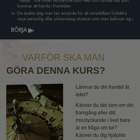
”hälsan” hos vilken verksamhet som helst och förutse vad som
kommer att hända i framtiden.
De exakta steg man kan använda för att omedelbart förbättra
varje personlig eller yrkesmässig situation som man befinner sig i.
BÖRJA
VARFÖR SKA MAN
GÖRA DENNA KURS?
Lämnar du din framtid åt
ödet?
Känner du det som om din
framgång eller ditt
misslyckande i livet bara
är en fråga om tur?
Känner du dig hjälplös